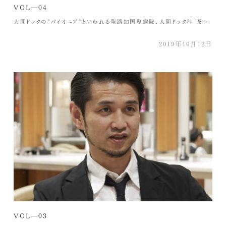
VOL―04
人間ドックの”パイオニア”といわれる聖路加国際病院、人間ドック科 医長の河津晶子先生にお伺いしました ―睡眠不足が健康に与えるリスクを教えてください 睡眠不足は睡眠負債といわれ、いろんな病気を引き起こす可能性があります。睡眠時間が足りないことで、例えば身体の免疫力が落ちてくると言われています。免疫力を落とす理由のひとつはコルチゾールというストレスホルモンの分泌が増えてしまうことです。このホルモンが増えることで、血糖値やコレステロールが上がったり、代謝系の異常が起きてくることがあります。肥満のリスクも高まります。 睡眠時は交感神経と副交感神経のバランスが変わり、副交感神経の方が優位になりますが、それが出来ないとずっと緊張した状態やストレスがかかった状態が続くので、疲れが取れず、うつ病や精神的な不調を起こしやすくなります。 人間ドック科に入院される方には質問票があり、どんな食事をとっているか、何時に寝て何時に起きる習慣があるのか、運動はどれくらいしているかなどが項目にあり、それらを総合的にみながら説明やアドバイスをしています。 ―河津先生の睡眠スタイルについて教えてください 7時間眠ることが一番健康で長寿というデータが出ているので、患者さんには7時間寝ましょうと伝えていますが、私自身は6時間寝られたら良いほうです。寝つきを良くするために、寝る前にブルーライトを浴びないようになるべくスマートフォンやパソコンを見ないとか、カフェインをとらないようにしています。また、体表温度をあたたかくして体内温度を下げると比較的寝つきが良くなると言われているので、寝る前に少し冷たい牛乳を飲んだり、手足を冷やさないようにするなどして気を付けています。 ―kokikuの羽毛布団の使用感はいかがですか？ 合掛けの羽毛布団を今(6月末頃)も使用しています。以前の羽毛布団はガサッとした感じでしたが、kokikuの布団はそれがまったく無く、ふわっとした感触で軽くてフィット感が全く違いました。お布団に包まれているという安心感があるので気持ちよく寝られます。羽毛の質の違いだけでなく、掛けカバーもそのよさを発揮していて、kokikuのシルクコットンのカバーは触った感じが滑らかでとても気持ちがよかったです。同素材のワンピースはふわふわ軽くて気持ちよく、天女の羽衣みたいですね。極上の眠りにつけそうです。 河津 晶子様聖路加国際病院人間ドック科医長 1968年 東京都生まれ。内科医、聖路加国際病院人間ドック科医長、病気ではなく病人を診る、全人医療をモットーに25年間総合的な診療を続けている。人間ドックでは、生活習慣病予防のための食事・運動指導の他、ストレスが心身に与える影響に目を向けて受診者の心の声に耳を傾けながら診療に励んでいる。趣味：油絵、ヨガ、卓球、煎茶道
2019年10月12日
VOL―03