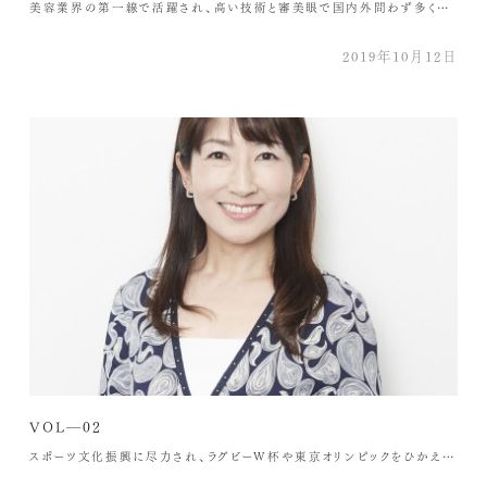
美容業界の第一線で活躍され、高い技術と審美眼で国内外問わず多くのお客様から指示されている堀内様にお話をお伺いしました ―kokikuを知ったきっかけを教えてください 社長とは同郷で家族ぐるみのお付き合いをしています。素材にこだわりをもって誠実なもの作りをしているkokikuと友人思いの社長本人のイメージは「信頼できる」という点でも一緒です。 ―kokikuの羽毛布団の使用感はいかがですか？ デュエットタイプの羽毛布団を使っていますが、これまで使用していたものと比べると暖かくて軽いです。夏はわりと涼しいので長いシーズン使用しています。 ―睡眠スタイルなど日常心掛けていることはありますか？ 必ず湯船につかってから眠るようにしています。布団に入る時間は決まっていませんが、睡眠時間をあまりとれない分、睡眠の質にこだわっています。 寝具へのこだわりは肌触りが良い事が一番です。重いと寝苦しくなってしまうので、寝まきは触り心地に加えて軽さも意識しています。また、夏は麻素材のカバーリングを使っています。デザインはシンプルなものが好きです。 ―お客様と接するうえで堀内さんが大切にしていることは何ですか？ その方のライフスタイルを引き出し、例えばよく行くレストランや選ばれる雑誌、好きなファッションなどからもイメージしてスタイリングに活かしています。 22年位の長いお付き合いのお客様もいらっしゃいますが、質が高く触り心地が良く、シンプルなものを求めていらっしゃる方には自分が良いと思うkokikuの製品をご紹介することもあります。 ―kokikuに期待することは何ですか？ 例えば羽毛自体に色をつけて透明のカバーで覆って、カラフルでファッション性がある布団を作るなど、ファッションと融合した商品の企画があると部屋のワンポイントになると思います。 また、飛行機の機内で使用するブランケットなどの商品企画もあると良いですね。こういうものがあると良いというアイディアを個人的に色々と持っています(笑) 堀内 邦雄様GINZA PEEK-A-BOO中央通り店勤務 1992年PEEKABOO入社。アートディレクター兼店長として、サロンワークの傍ら国内外のカットセミナーや専門誌の撮影などで活躍中。カットの技術はもちろんサロンワークでのお客様からの支持も高く、日々美容に対する情熱をもって仕事をしている。
2019年10月12日
VOL―02
スポーツ文化振興に尽力され、ラグビーW杯や東京オリンピックをひかえてますます多忙な諸橋寛子様にお伺いしました ―kokikuを知ったきっかけを教えてください 私は福島県出身で2011年の東日本大震災をきっかけに東京に来ましたが、何がどうなるかわからない状況のなか、レンタル布団を借りたりホテルに泊まったりと転々としていた時期がずっと続きました。とにかく生きること、いま困っている人をどうしたら良いか、放射能問題に直面している子どもたちの事を考えるといてもたってもいられずに、目の前にある事に精一杯で自分自身をケアするゆとりがありませんでした。 9月に現在の財団United Sports Foundationを設立し、少しずつ生活が落ち着き始めた時に体の調子が悪くなってきました。疲れがたまって眠れない日が続いたんです。 そんな時期に知人に「睡眠って本当に大切だよ」と言われてkokikuを紹介されました。 家も車もない、何もないなかで、睡眠くらいお金をかけてもよいと思いました。当時はいかに短い時間で睡眠のクオリティを上げるかという事が最優先でしたし、人生の3分の1の時間は寝てるわけですから、だったらベストなものを・・・ということでkokikuのアイダ―ダックの羽毛布団を選びました。 ―kokikuの羽毛布団の使用感はいかがですか？ とにかく軽いから感触が全然違います。冷え症なので、以前は靴下を履いて寝ていましたが、kokikuのアイダ―ダックの羽毛布団にしてからは靴下を履かなくても冷たい手足がすぐに温かくなってあっという間に眠れます。逆に暑く感じる時にはヒートダウンしてくれます。余計な動きも無くなって、朝起きてもほとんどお布団が乱れていないんです。寝心地が良く、すごく深い眠りが出来ると実感しています。 ―寝具を選ぶときのこだわりはありますか？ 肌に触れる部分はなるべくスムーズな素材で洗濯しやすいシルク・コットンといった天然素材が好きです。本物で上質な天然素材を使っているkokikuのクオリティがたくさんの人にも伝わったら良いと思います。 ―睡眠スタイルなど日常心掛けていることはありますか？ 睡眠は7時間以上と決めています。睡眠以外にも、週に4日筋トレをするなど定期的に体のケアをしていますし、食にも気を付けています。 わたしが健康を維持する活力は、いま携わっているスポーツを通じて未来を担う子どもたちへ貢献するという生きがいがあるからです。2030年シンギュラリティといわれる時代がくるなかで、子どもたちには、時代の変化に対応できる力を身に着けてほしいと思っています。 諸橋 寛子様一般財団法人ユナイテッド・スポーツ・ファウンデーション（USF）代表理事 USFの代表理事の他、（一財）脳神経疾患研究所、（特非）スペシャルオリンピックス日本・福島、（一社）ホッケージャパンリーグなど多数の理事を兼任。スポーツを通じて健康的な社会の創造発展、未来を担う子ども達の育成貢献を理念とし、スポーツ文化振興活動に尽力している。