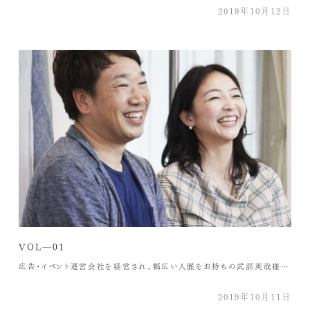
2019年10月12日
VOL―01
広告・イベント運営会社を経営され、幅広い人脈をお持ちの武部英哉様ご夫妻にお伺いしました ―kokikuを知ったきっかけを教えてください 英哉様：十何年以上前に仕事を通じてkokikuを知りました。 ―kokikuの羽毛布団の使用感はいかがですか？ 英哉様：暖かいというのが第一印象で、今まで使っていたものとの違いに驚きました。出張に行くとホテルの布団が重く感じるので、軽くて暖かい布団でいつも寝られていることに感謝しています。 自分が使って良いなと思う物をプレゼントしたいと思っているので、両親やお客様へのお祝いなどにもkokikuの羽毛布団を贈っています。研究者の父は、数字の裏付けデータをしっかりと持つ、そういう意味では細かくてこだわりのある人だと思いますが、素材と加工にこだわったkokikuの寝具をプレゼントすると喜びます。父だけでなく、プレゼントしたほとんどの人は「今まで使っていたものは何だったのだろう。」と言って本当に喜んでくれます(笑)包装もとても奇麗にして贈っていただけるので、安心してプレゼントすることができます。 ひと美様：寒いときに暖かいだけでなく、暑いときには涼しく快適なので、私と息子は真夏以外の3シーズンを使用しています。 ―寝具を選ぶときのこだわりはありますか？ 英哉様：ベッドのマットレスはアスリート並みにこだわっています(笑) 寝るときの恰好はあまりこだわっていないので、今以上睡眠の質を上げるには、寝ていて楽なパジャマを着るとか、寝る前に心地よい照明や香り（お香やディフィーザー）なども意識したほうが良いのかなと思います。 ひと美様：カバー類やパジャマはコットン素材が好きです。疲れがあまり残らないような気がします。また、枕は羽毛のもの(ダウンピロー)が一番楽です。 ―仕事をするうえで武部さんが大切にしていることは何ですか？ 英哉様：お客様の想像を超えたいと常に思っています。そのためには目の前の仕事を正確にこなすことも大切だと思います。そういう意味で、素材にこだわって良いものを提供して、人を笑顔にさせるkokikuの仕事と一緒だと思います。今後kokikuにはもうひとつ上の質の良い睡眠の提案、例えば香りや照明、マットレス、カバー類のコーディネイト、服などトータル的な寝室のプロデュースをしてほしいなと期待しています。 武部 英哉様株式会社エーアイ・ソリューション 代表取締役社長 小学校2年から高校まで野球漬け、大学時代のイベントの企画運営活動から広告に興味をもちはじめ、2012年に新宿区神楽坂にて医療系広告・イベント運営会社を設立、株式会社エーアイ・ソリューション代表取締役社長となる。妻・息子（10歳）・愛犬（13歳）と暮らす。週末は子供の学童野球を少しだけお手伝い。アンチエージングのため、最近はスポーツジムでパーソナルトレーナーの力を借りて肉体改造中。（笑）将来(老後)の目標は沖縄でカレー屋を開くこと。
2019年10月11日