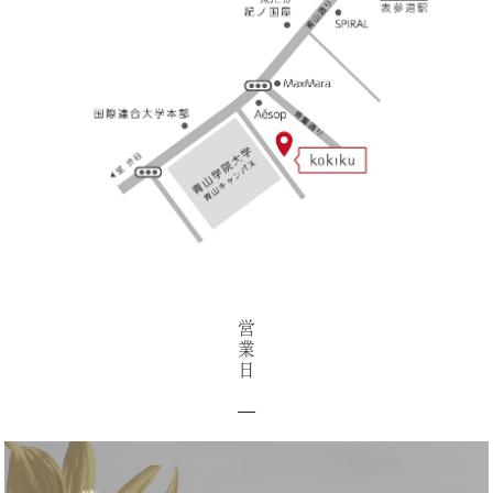
営
業
日