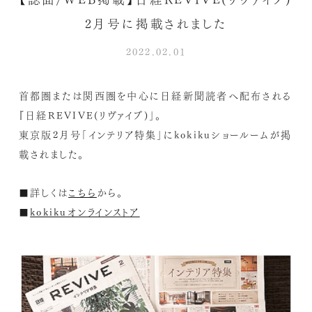
2月号に掲載されました
2022.02.01
首都圏または関西圏を中心に日経新聞読者へ配布される
『日経REVIVE(リヴァイブ)」。
東京版2月号「インテリア特集」にkokikuショールームが掲
載されました。
■詳しくは
こちら
から。
■
kokikuオンラインストア