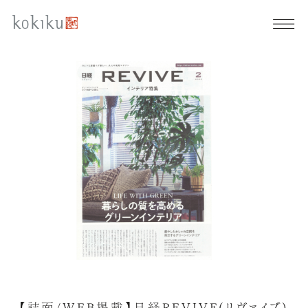
【誌面/WEB掲載】日経REVIVE(リヴァイブ)