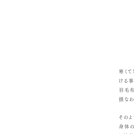
寒く
ける事
羽毛
損なわ
そのよ
身体