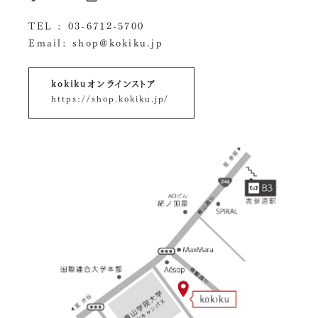
TEL :
03-6712-5700
Email:
shop@kokiku.jp
kokikuオンラインストア
https://shop.kokiku.jp/