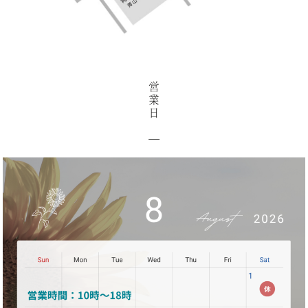
営
業
日