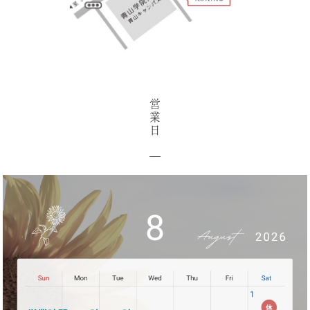
営
業
日