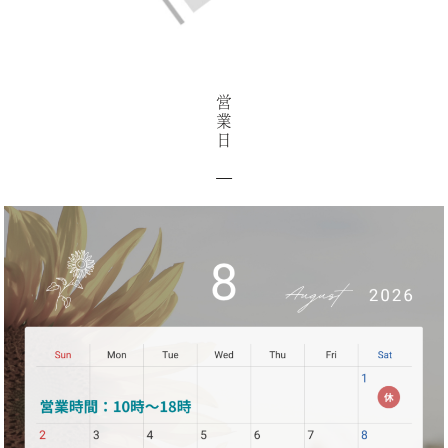
営
業
日