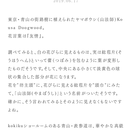
2019.06.17
東京・青山の街路樹に植えられたヤマボウシ（山法師）Ko
usa Doogwood。
花言葉は『友情』。
調べてみると、白の花びらに見えるものは、実は総苞片(そ
うほうへん)といって蕾（つぼみ）を包むように葉が変形し
たものだそうです。そして、中央にある小さくて淡黄色の球
状の集合した部分が花になります。
花を”坊主頭”に、花びらに見える総苞片を”頭巾”にみた
て、「山法師(やまぼうし)」という名前がついたそうです。
確かに、そう言われてみるとそのように見えなくもないです
よね。
kokikuショールームのある青山・表参道は、華やかな高級