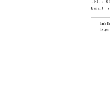
TEL :
0
Email:
kok
https