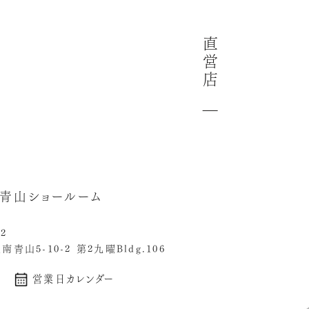
直
営
店
u 青山ショールーム
62
青山5-10-2 第2九曜Bldg.106
営業日カレンダー