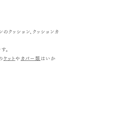
ンのクッション、クッションカ
す。
の
ケット
や
カバー類
はいか