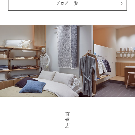
ブログ一覧
直
営
店