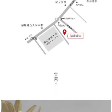
営
業
日