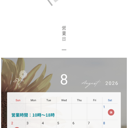
営
業
日