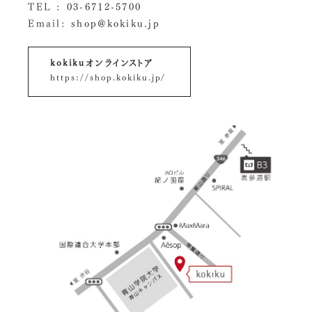
TEL :
03-6712-5700
Email:
shop@kokiku.jp
kokikuオンラインストア
https://shop.kokiku.jp/