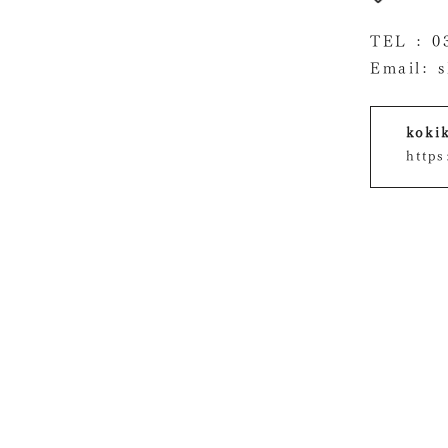
TEL :
0
Email:
kok
https