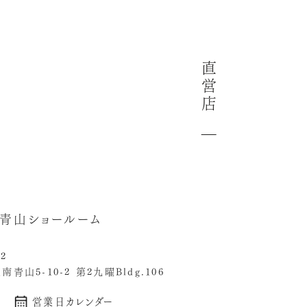
直
営
店
u 青山ショールーム
62
青山5-10-2 第2九曜Bldg.106
営業日カレンダー