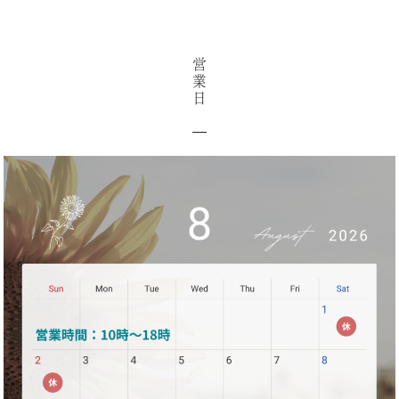
営
業
日