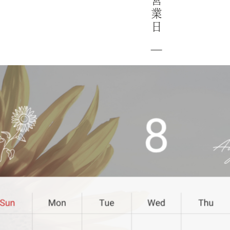
営
業
日