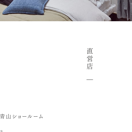
直
営
店
u 青山ショールーム