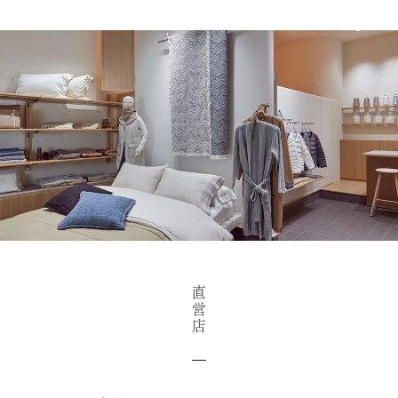
直
営
店