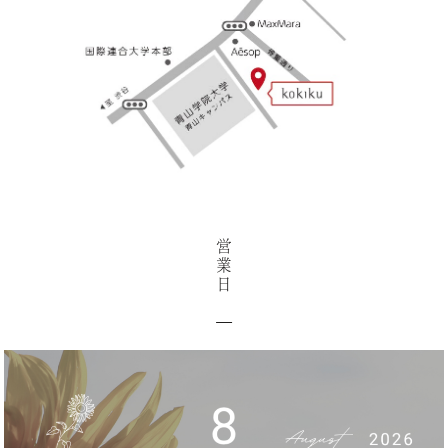
営
業
日