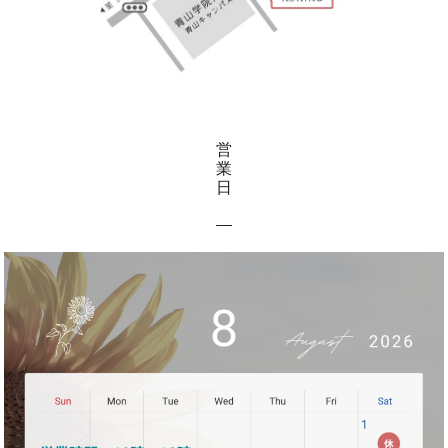
営
業
日