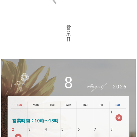
営
業
日