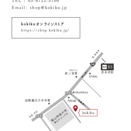
TEL :
03-6712-5700
Email:
shop@kokiku.jp
kokikuオンラインストア
https://shop.kokiku.jp/